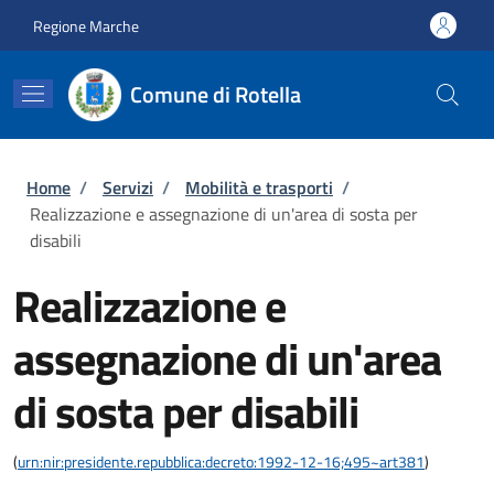
Salta al contenuto principale
Skip to footer content
Regione Marche
Comune di Rotella
Briciole di pane
Home
/
Servizi
/
Mobilità e trasporti
/
Realizzazione e assegnazione di un'area di sosta per
disabili
Realizzazione e
assegnazione di un'area
di sosta per disabili
(
urn:nir:presidente.repubblica:decreto:1992-12-16;495~art381
)