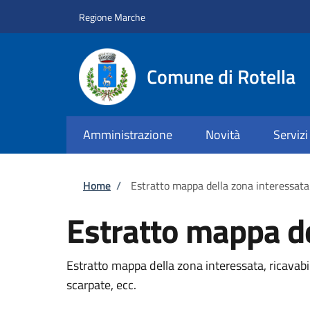
Salta al contenuto principale
Skip to footer content
Regione Marche
Comune di Rotella
Amministrazione
Novità
Servizi
Briciole di pane
Home
/
Estratto mappa della zona interessata
Estratto mappa de
Estratto mappa della zona interessata, ricavab
scarpate, ecc.