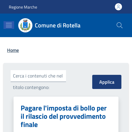
Salta al contenuto principale
Skip to footer content
Regione Marche
Comune di Rotella
Briciole di pane
Home
Cerca i contenuti che nel
titolo contengono:
Pagare l'imposta di bollo per
il rilascio del provvedimento
finale