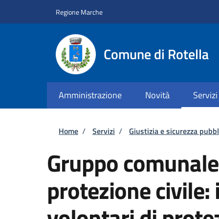
Salta al contenuto principale
Skip to footer content
Regione Marche
Comune di Rotella
Amministrazione
Novità
Servizi
Briciole di pane
Home
/
Servizi
/
Giustizia e sicurezza pubbl
Gruppo comunale d
protezione civile:
volontari di prote