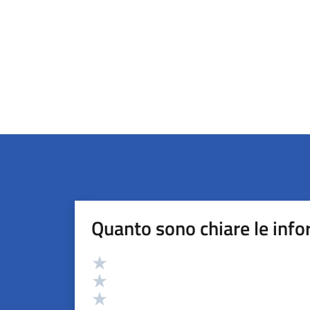
Quanto sono chiare le info
Valutazione
Valuta 5 stelle su 5
Valuta 4 stelle su 5
Valuta 3 stelle su 5