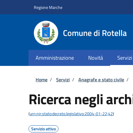
Salta al contenuto principale
Skip to footer content
Regione Marche
Comune di Rotella
Amministrazione
Novità
Servizi
Briciole di pane
Home
/
Servizi
/
Anagrafe e stato civile
/
Ricerca negli archi
(
urn:nir:stato:decreto.legislativo:2004-01-22;42
)
Servizio attivo