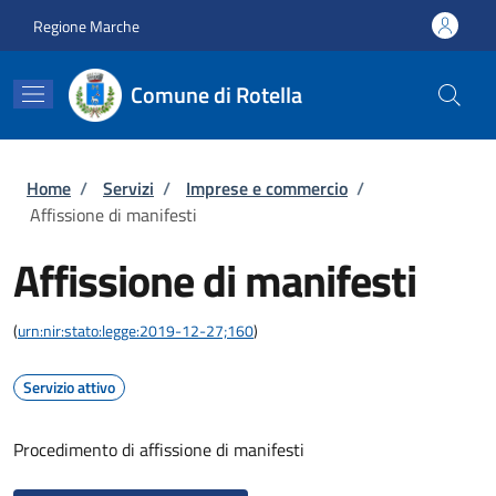
Salta al contenuto principale
Skip to footer content
Regione Marche
Comune di Rotella
Briciole di pane
Home
/
Servizi
/
Imprese e commercio
/
Affissione di manifesti
Affissione di manifesti
(
urn:nir:stato:legge:2019-12-27;160
)
Servizio attivo
Procedimento di affissione di manifesti