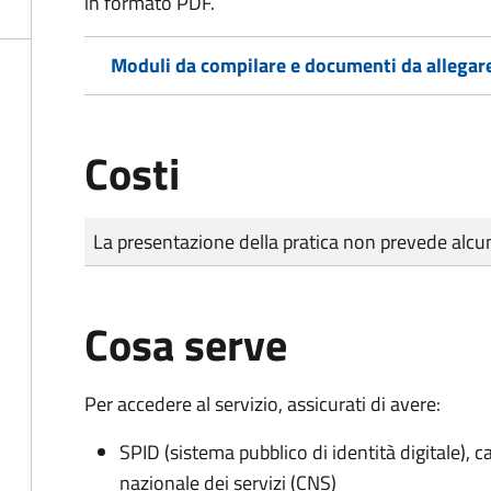
in formato PDF.
Moduli da compilare e documenti da allegar
Costi
Tipo di pagamento
Importo
La presentazione della pratica non prevede al
Cosa serve
Per accedere al servizio, assicurati di avere:
SPID (sistema pubblico di identità digitale), ca
nazionale dei servizi (CNS)