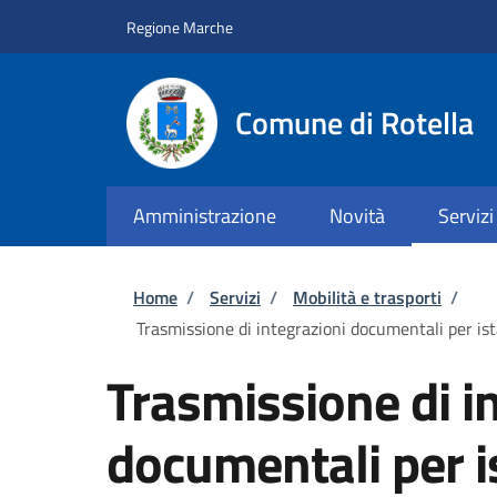
Salta al contenuto principale
Skip to footer content
Regione Marche
Comune di Rotella
Amministrazione
Novità
Servizi
Briciole di pane
Home
/
Servizi
/
Mobilità e trasporti
/
Trasmissione di integrazioni documentali per ista
Trasmissione di i
documentali per is