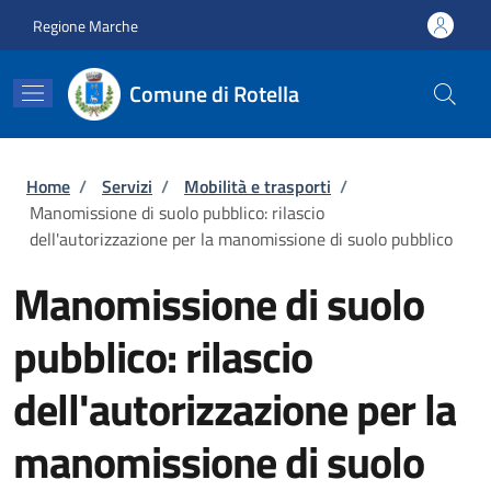
Salta al contenuto principale
Skip to footer content
Regione Marche
Comune di Rotella
Briciole di pane
Home
/
Servizi
/
Mobilità e trasporti
/
Manomissione di suolo pubblico: rilascio
dell'autorizzazione per la manomissione di suolo pubblico
Manomissione di suolo
pubblico: rilascio
dell'autorizzazione per la
manomissione di suolo