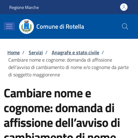
Salta al contenuto principale
Skip to footer content
Regione Marche
Comune di Rotella
Briciole di pane
Home
/
Servizi
/
Anagrafe e stato civile
/
Cambiare nome e cognome: domanda di affissione
dell’avviso di cambiamento di nome e/o cognome da parte
di soggetto maggiorenne
Cambiare nome e
cognome: domanda di
affissione dell’avviso di
cambiamento di nome