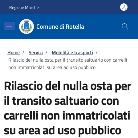
Salta al contenuto principale
Skip to footer content
Regione Marche
Comune di Rotella
Briciole di pane
Home
/
Servizi
/
Mobilità e trasporti
/
Rilascio del nulla osta per il transito saltuario con carrelli
non immatricolati su area ad uso pubblico
Rilascio del nulla osta per
il transito saltuario con
carrelli non immatricolati
su area ad uso pubblico