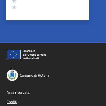
Valuta 2 stelle su 5
Valuta 1 stelle su 5
Comune di Rotella
Footer menu
Area riservata
Crediti