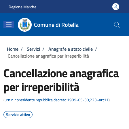
Salta al contenuto principale
Skip to footer content
Regione Marche
Comune di Rotella
Briciole di pane
Home
/
Servizi
/
Anagrafe e stato civile
/
Cancellazione anagrafica per irreperibilità
Cancellazione anagrafica
per irreperibilità
(
urn:nir:presidente.repubblica:decreto:1989-05-30;223~art11
)
Servizio attivo