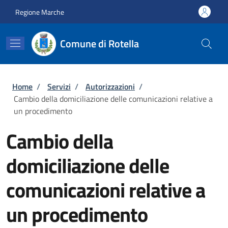
Salta al contenuto principale
Skip to footer content
Regione Marche
Comune di Rotella
Briciole di pane
Home
/
Servizi
/
Autorizzazioni
/
Cambio della domiciliazione delle comunicazioni relative a
un procedimento
Cambio della
domiciliazione delle
comunicazioni relative a
un procedimento