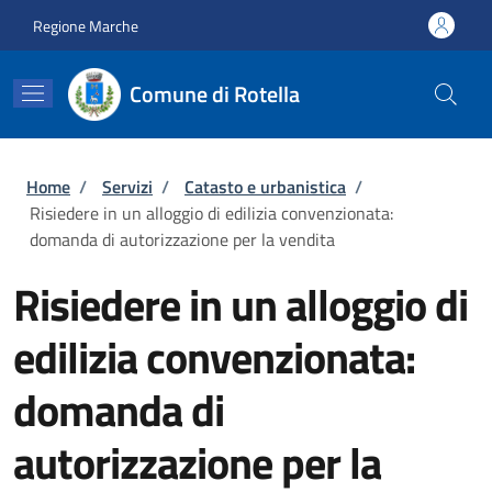
Salta al contenuto principale
Skip to footer content
Regione Marche
Comune di Rotella
Briciole di pane
Home
/
Servizi
/
Catasto e urbanistica
/
Risiedere in un alloggio di edilizia convenzionata:
domanda di autorizzazione per la vendita
Risiedere in un alloggio di
edilizia convenzionata:
domanda di
autorizzazione per la