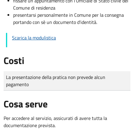
fissare un appuntamento con l'Ufficiale di Stato civile del
Comune di residenza
presentarsi personalmente in Comune per la consegna
portando con sè un documento d'identità.
Scarica la modulistica
Costi
Tipo di pagamento
Importo
La presentazione della pratica non prevede alcun
pagamento
Cosa serve
Per accedere al servizio, assicurati di avere tutta la
documentazione prevista.