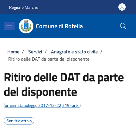
Salta al contenuto principale
Skip to footer content
Regione Marche
Comune di Rotella
Briciole di pane
Home
/
Servizi
/
Anagrafe e stato civile
/
Ritiro delle DAT da parte del disponente
Ritiro delle DAT da parte
del disponente
(
urn:nir:stato:legge:2017-12-22;219~art4
)
Servizio attivo