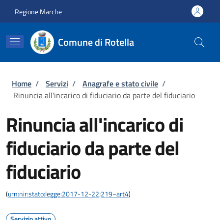
Salta al contenuto principale
Skip to footer content
Regione Marche
Comune di Rotella
Briciole di pane
Home
/
Servizi
/
Anagrafe e stato civile
/
Rinuncia all'incarico di fiduciario da parte del fiduciario
Rinuncia all'incarico di
fiduciario da parte del
fiduciario
(
urn:nir:stato:legge:2017-12-22;219~art4
)
Servizio attivo