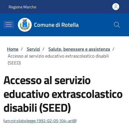
Salta al contenuto principale
Skip to footer content
Regione Marche
Comune di Rotella
Briciole di pane
Home
/
Servizi
/
Salute, benessere e assistenza
/
Accesso al servizio educativo extrascolastico disabili
(SEED)
Accesso al servizio
educativo extrascolastico
disabili (SEED)
(
urn:nir:stato:legge:1992-02-05;104~art8
)