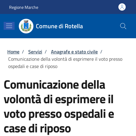
Salta al contenuto principale
Skip to footer content
Regione Marche
Comune di Rotella
Briciole di pane
Home
/
Servizi
/
Anagrafe e stato civile
/
Comunicazione della volontà di esprimere il voto presso
ospedali e case di riposo
Comunicazione della
volontà di esprimere il
voto presso ospedali e
case di riposo