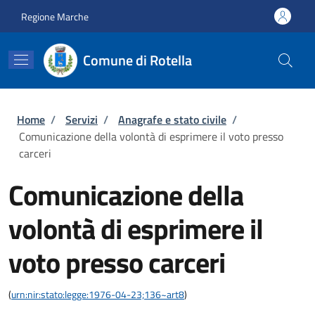
Salta al contenuto principale
Skip to footer content
Regione Marche
Comune di Rotella
Briciole di pane
Home
/
Servizi
/
Anagrafe e stato civile
/
Comunicazione della volontà di esprimere il voto presso
carceri
Comunicazione della
volontà di esprimere il
voto presso carceri
(
urn:nir:stato:legge:1976-04-23;136~art8
)