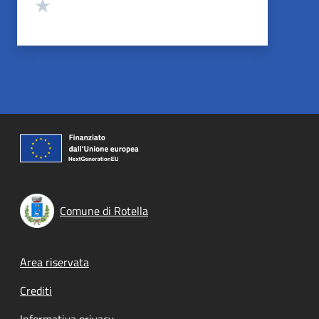
Valuta 1 stelle su 5
Comune di Rotella
Footer menu
Area riservata
Crediti
Informativa privacy