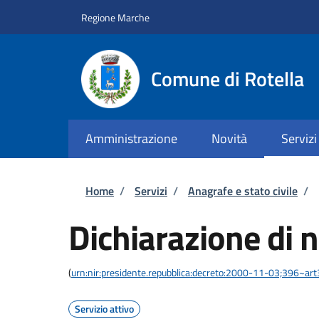
Salta al contenuto principale
Skip to footer content
Regione Marche
Comune di Rotella
Amministrazione
Novità
Servizi
Briciole di pane
Home
/
Servizi
/
Anagrafe e stato civile
/
Dichiarazione di n
(
urn:nir:presidente.repubblica:decreto:2000-11-03;396~ar
Servizio attivo