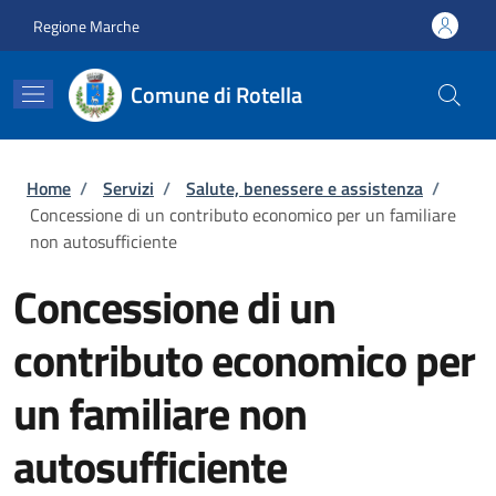
Salta al contenuto principale
Skip to footer content
Regione Marche
Comune di Rotella
Briciole di pane
Home
/
Servizi
/
Salute, benessere e assistenza
/
Concessione di un contributo economico per un familiare
non autosufficiente
Concessione di un
contributo economico per
un familiare non
autosufficiente