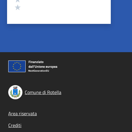
Valuta 1 stelle su 5
Comune di Rotella
Footer menu
Area riservata
Crediti