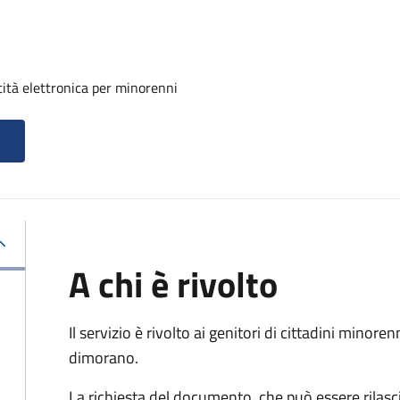
tità elettronica per minorenni
A chi è rivolto
Il servizio è rivolto ai genitori di cittadini mino
dimorano.
La richiesta del documento, che può essere rilasci