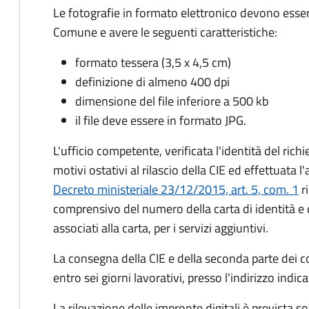
Le fotografie in formato elettronico devono esser
Comune e avere le seguenti caratteristiche
:
formato tessera (3,5 x 4,5 cm)
definizione di almeno 400 dpi
dimensione del file inferiore a 500 kb
il file deve essere in formato JPG.
L'ufficio competente, verificata l'identità del rich
motivi ostativi al rilascio della CIE ed effettuata 
Decreto ministeriale 23/12/2015, art. 5, com. 1
ri
comprensivo del numero della carta di identità e 
associati alla carta, per i servizi aggiuntivi.
La consegna della CIE e della seconda parte dei c
entro sei giorni lavorativi, presso l'indirizzo indic
La rilevazione delle impronte digitali è prevista s