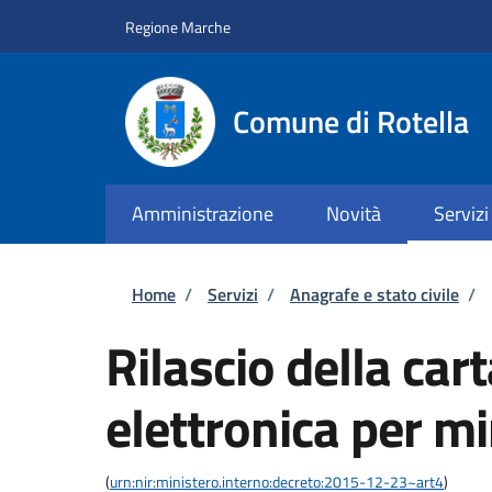
Salta al contenuto principale
Skip to footer content
Regione Marche
Comune di Rotella
Amministrazione
Novità
Servizi
Briciole di pane
Home
/
Servizi
/
Anagrafe e stato civile
/
Rilascio della cart
elettronica per m
(
urn:nir:ministero.interno:decreto:2015-12-23~art4
)