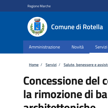
Salta al contenuto principale
Skip to footer content
Regione Marche
Comune di Rotella
Amministrazione
Novità
Servizi
Briciole di pane
Home
/
Servizi
/
Salute, benessere e assis
Concessione del c
la rimozione di ba
architettoniche