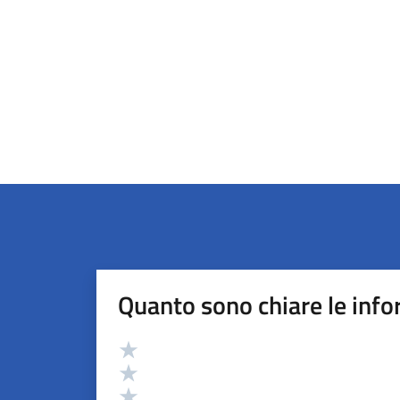
Quanto sono chiare le info
Valutazione
Valuta 5 stelle su 5
Valuta 4 stelle su 5
Valuta 3 stelle su 5