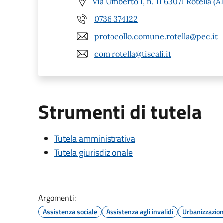
Via Umberto I, n. 11 63071 Rotella (A
0736 374122
protocollo.comune.rotella@pec.it
com.rotella@tiscali.it
Strumenti di tutela
Tutela amministrativa
Tutela giurisdizionale
Argomenti:
Assistenza sociale
Assistenza agli invalidi
Urbanizzazio