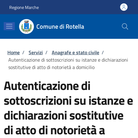
Salta al contenuto principale
Skip to footer content
Regione Marche
Comune di Rotella
Briciole di pane
Home
/
Servizi
/
Anagrafe e stato civile
/
Autenticazione di sottoscrizioni su istanze e dichiarazioni
sostitutive di atto di notorietà a domicilio
Autenticazione di
sottoscrizioni su istanze e
dichiarazioni sostitutive
di atto di notorietà a