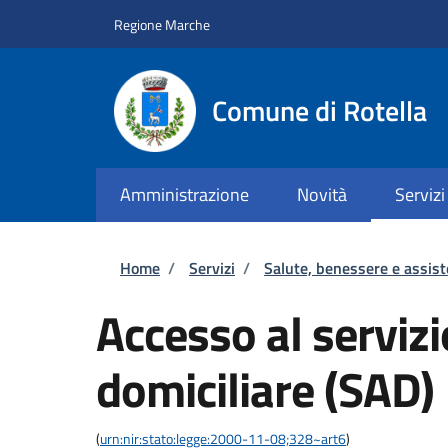
Salta al contenuto principale
Skip to footer content
Regione Marche
Comune di Rotella
Amministrazione
Novità
Servizi
Briciole di pane
Home
/
Servizi
/
Salute, benessere e assis
Accesso al servizi
domiciliare (SAD)
(
urn:nir:stato:legge:2000-11-08;328~art6
)