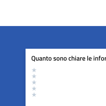
Quanto sono chiare le info
Valutazione
Valuta 5 stelle su 5
Valuta 4 stelle su 5
Valuta 3 stelle su 5
Valuta 2 stelle su 5
Valuta 1 stelle su 5