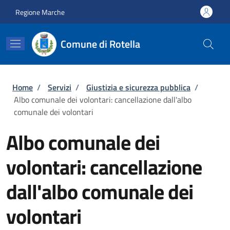
Salta al contenuto principale
Skip to footer content
Regione Marche
Comune di Rotella
Briciole di pane
Home
/
Servizi
/
Giustizia e sicurezza pubblica
/
Albo comunale dei volontari: cancellazione dall'albo
comunale dei volontari
Albo comunale dei
volontari: cancellazione
dall'albo comunale dei
volontari