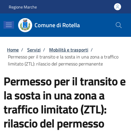
Salta al contenuto principale
Skip to footer content
Regione Marche
Comune di Rotella
Briciole di pane
Home
/
Servizi
/
Mobilità e trasporti
/
Permesso per il transito e la sosta in una zona a traffico
limitato (ZTL): rilascio del permesso permanente
Permesso per il transito e
la sosta in una zona a
traffico limitato (ZTL):
rilascio del permesso