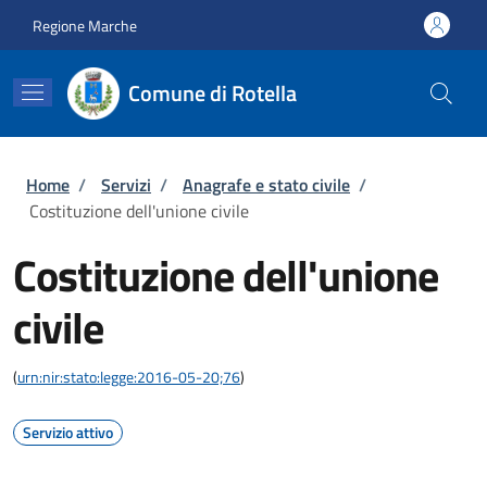
Salta al contenuto principale
Skip to footer content
Regione Marche
Comune di Rotella
Briciole di pane
Home
/
Servizi
/
Anagrafe e stato civile
/
Costituzione dell'unione civile
Costituzione dell'unione
civile
(
urn:nir:stato:legge:2016-05-20;76
)
Servizio attivo