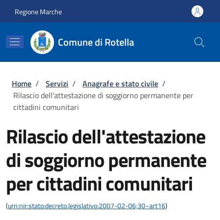
Salta al contenuto principale
Skip to footer content
Regione Marche
Comune di Rotella
Briciole di pane
Home
/
Servizi
/
Anagrafe e stato civile
/
Rilascio dell'attestazione di soggiorno permanente per
cittadini comunitari
Rilascio dell'attestazione
di soggiorno permanente
per cittadini comunitari
(
urn:nir:stato:decreto.legislativo:2007-02-06;30~art16
)