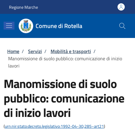
Salta al contenuto principale
Skip to footer content
Regione Marche
Comune di Rotella
Briciole di pane
Home
/
Servizi
/
Mobilità e trasporti
/
Manomissione di suolo pubblico: comunicazione di inizio
lavori
Manomissione di suolo
pubblico: comunicazione
di inizio lavori
(
urn:nir:stato:decreto.legislativo:1992-04-30;285~art21
)