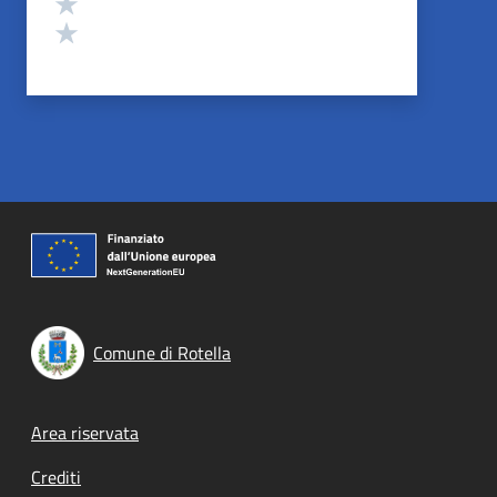
Valuta 2 stelle su 5
Valuta 1 stelle su 5
Comune di Rotella
Footer menu
Area riservata
Crediti