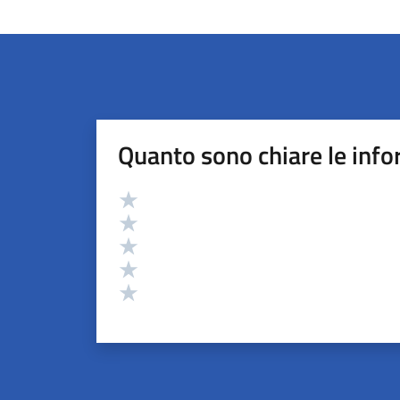
Quanto sono chiare le info
Valutazione
Valuta 5 stelle su 5
Valuta 4 stelle su 5
Valuta 3 stelle su 5
Valuta 2 stelle su 5
Valuta 1 stelle su 5