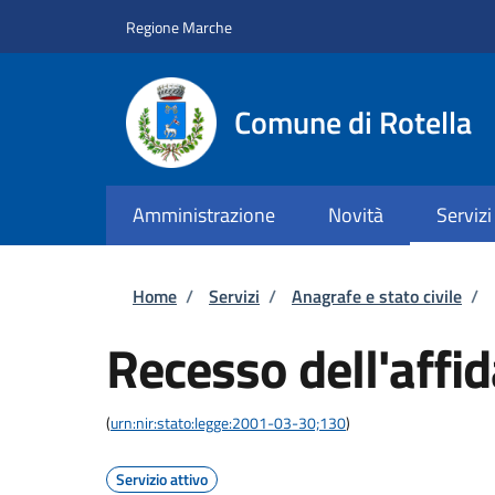
Salta al contenuto principale
Skip to footer content
Regione Marche
Comune di Rotella
Amministrazione
Novità
Servizi
Briciole di pane
Home
/
Servizi
/
Anagrafe e stato civile
/
Recesso dell'affi
(
urn:nir:stato:legge:2001-03-30;130
)
Servizio attivo