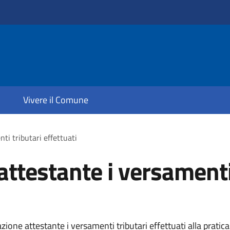
Vivere il Comune
i tributari effettuati
testante i versamenti 
ne attestante i versamenti tributari effettuati alla pratica