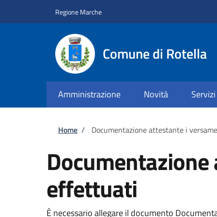
Salta al contenuto principale
Skip to footer content
Regione Marche
Comune di Rotella
Amministrazione
Novità
Servizi
Briciole di pane
Home
/
Documentazione attestante i versament
Documentazione at
effettuati
È necessario allegare il documento Documentazio