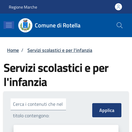
Salta al contenuto principale
Skip to footer content
Regione Marche
Comune di Rotella
Briciole di pane
Home
/
Servizi scolastici e per l'infanzia
Servizi scolastici e per
l'infanzia
Cerca i contenuti che nel
titolo contengono: