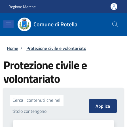
Salta al contenuto principale
Skip to footer content
Regione Marche
Comune di Rotella
Briciole di pane
Home
/
Protezione civile e volontariato
Protezione civile e
volontariato
Cerca i contenuti che nel
titolo contengono: