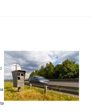
i
na
nte