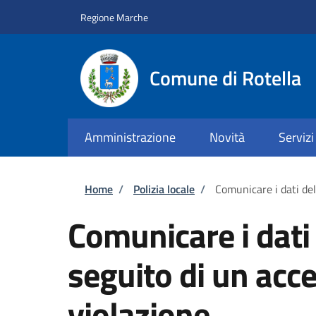
Salta al contenuto principale
Skip to footer content
Regione Marche
Comune di Rotella
Amministrazione
Novità
Servizi
Briciole di pane
Home
/
Polizia locale
/
Comunicare i dati de
Comunicare i dati
seguito di un acc
violazione