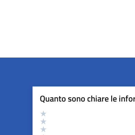
Quanto sono chiare le info
Valutazione
Valuta 5 stelle su 5
Valuta 4 stelle su 5
Valuta 3 stelle su 5