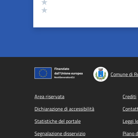
Valuta 2 stelle su 5
Valuta 1 stelle su 5
Comune di Ro
Footer menu
Area riservata
Crediti
Dichiarazione di accessibilità
Contatt
Statistiche del portale
Leggi l
Segnalazione disservizio
Piano d