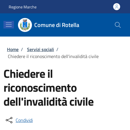
Salta al contenuto principale
Skip to footer content
Regione Marche
Comune di Rotella
Briciole di pane
Home
/
Servizi sociali
/
Chiedere il riconoscimento dell'invalidità civile
Chiedere il
riconoscimento
dell'invalidità civile
Condividi