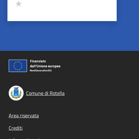
Valuta 1 stelle su 5
Comune di Rotella
Footer menu
Area riservata
Crediti