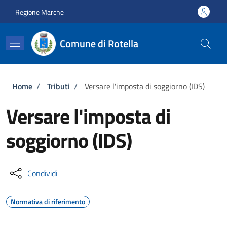
Salta al contenuto principale
Skip to footer content
Regione Marche
Comune di Rotella
Briciole di pane
Home
/
Tributi
/
Versare l'imposta di soggiorno (IDS)
Versare l'imposta di
soggiorno (IDS)
Condividi
Normativa di riferimento