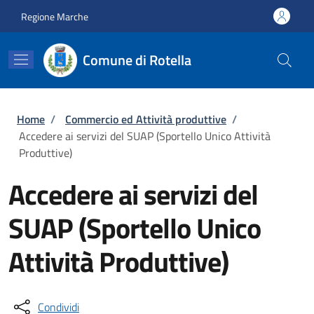
Salta al contenuto principale
Skip to footer content
Regione Marche
Comune di Rotella
Briciole di pane
Home
/
Commercio ed Attività produttive
/
Accedere ai servizi del SUAP (Sportello Unico Attività
Produttive)
Accedere ai servizi del
SUAP (Sportello Unico
Attività Produttive)
Condividi